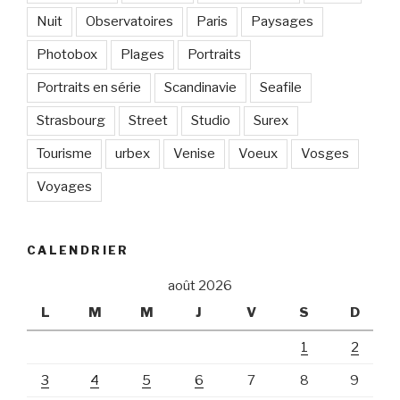
Nuit
Observatoires
Paris
Paysages
Photobox
Plages
Portraits
Portraits en série
Scandinavie
Seafile
Strasbourg
Street
Studio
Surex
Tourisme
urbex
Venise
Voeux
Vosges
Voyages
CALENDRIER
août 2026
L
M
M
J
V
S
D
1
2
3
4
5
6
7
8
9