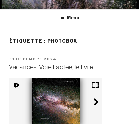
Aller
BLOGPAD
au
Menu
contenu
principal
ÉTIQUETTE : PHOTOBOX
PUBLIÉ
31 DÉCEMBRE 2024
LE
Vacances, Voie Lactée, le livre