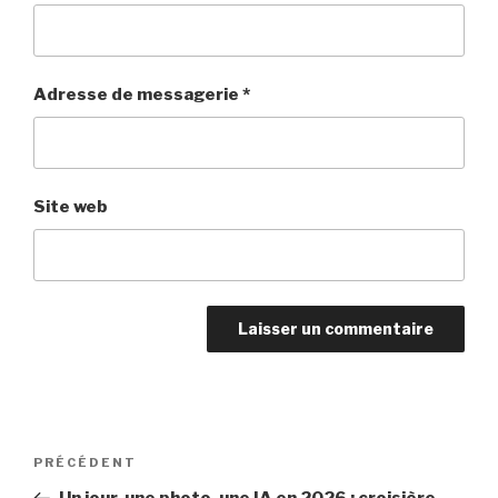
Adresse de messagerie
*
Site web
Navigation
PRÉCÉDENT
Article
de
précédent