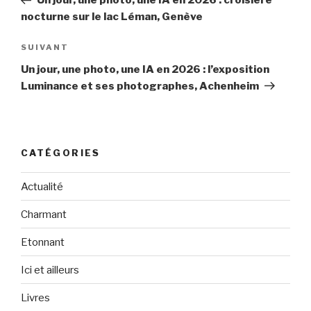
Un jour, une photo, une IA en 2026 : croisière
l’article
nocturne sur le lac Léman, Genève
SUIVANT
Article
suivant
Un jour, une photo, une IA en 2026 : l’exposition
Luminance et ses photographes, Achenheim
CATÉGORIES
Actualité
Charmant
Etonnant
Ici et ailleurs
Livres