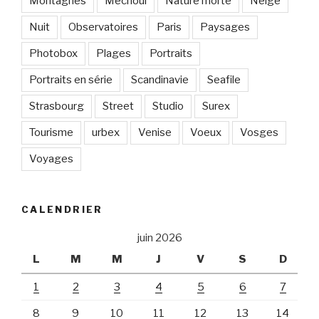
Montagnes
Méchoui
Nature morte
Neige
Nuit
Observatoires
Paris
Paysages
Photobox
Plages
Portraits
Portraits en série
Scandinavie
Seafile
Strasbourg
Street
Studio
Surex
Tourisme
urbex
Venise
Voeux
Vosges
Voyages
CALENDRIER
juin 2026
L
M
M
J
V
S
D
1
2
3
4
5
6
7
8
9
10
11
12
13
14