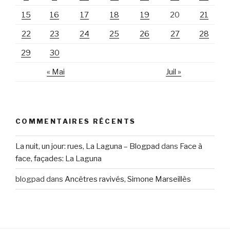
15
16
17
18
19
20
21
22
23
24
25
26
27
28
29
30
« Mai
Juil »
COMMENTAIRES RÉCENTS
La nuit, un jour: rues, La Laguna – Blogpad
dans
Face à
face, façades: La Laguna
blogpad
dans
Ancêtres ravivés, Simone Marseillès