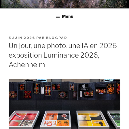
Aller
BLOGPAD
au
Menu
contenu
principal
PUBLIÉ
5 JUIN 2026
PAR
BLOGPAD
LE
Un jour, une photo, une IA en 2026 :
exposition Luminance 2026,
Achenheim