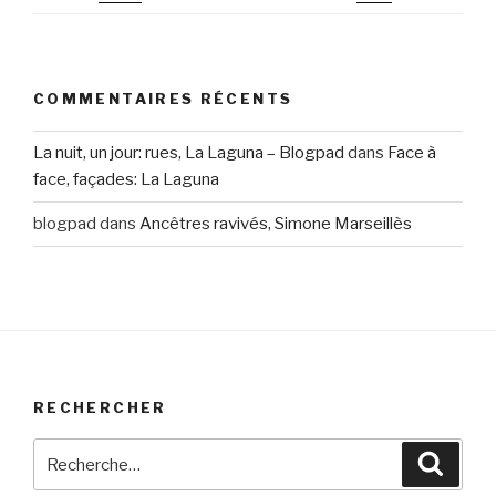
COMMENTAIRES RÉCENTS
La nuit, un jour: rues, La Laguna – Blogpad
dans
Face à
face, façades: La Laguna
blogpad
dans
Ancêtres ravivés, Simone Marseillès
RECHERCHER
Recherche
Reche
pour