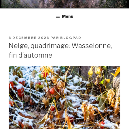
Aller
BLOGPAD
au
Menu
contenu
principal
PUBLIÉ
3 DÉCEMBRE 2023
PAR
BLOGPAD
LE
Neige, quadrimage: Wasselonne,
fin d’automne