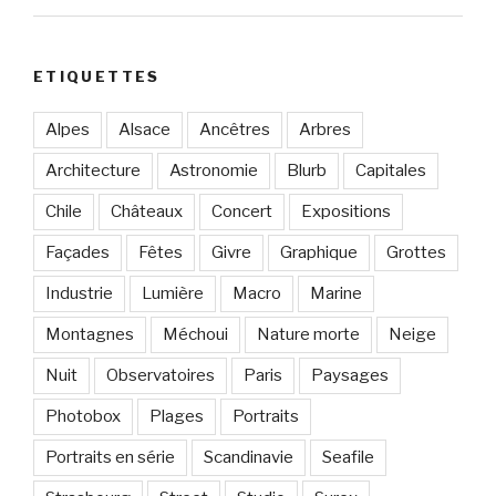
ETIQUETTES
Alpes
Alsace
Ancêtres
Arbres
Architecture
Astronomie
Blurb
Capitales
Chile
Châteaux
Concert
Expositions
Façades
Fêtes
Givre
Graphique
Grottes
Industrie
Lumière
Macro
Marine
Montagnes
Méchoui
Nature morte
Neige
Nuit
Observatoires
Paris
Paysages
Photobox
Plages
Portraits
Portraits en série
Scandinavie
Seafile