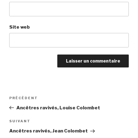
Site web
Navigation
PRÉCÉDENT
Article
de
précédent
Ancêtres ravivés, Louise Colombet
l’article
SUIVANT
Article
suivant
Ancêtres ravivés, Jean Colombet