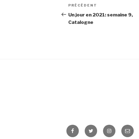
Navigation
PRÉCÉDENT
Article
de
précédent
Un jour en 2021: semaine 9,
Catalogne
l’article
Facebook
Twitter
Instagram
E-
mail