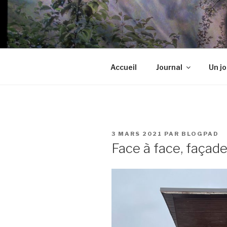
Aller
au
BLOGPAD
contenu
principal
Accueil
Journal
Un jo
PUBLIÉ
3 MARS 2021
PAR
BLOGPAD
LE
Face à face, façad