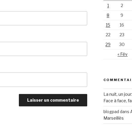
1
2
8
9
15
16
22
23
29
30
« Fév
COMMENTAI
La nuit, un jou
Face à face, f
blogpad
dans
Marseillès