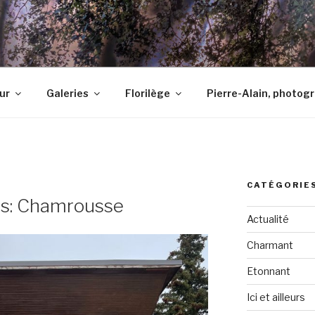
ur
Galeries
Florilège
Pierre-Alain, photog
CATÉGORIE
es: Chamrousse
Actualité
Charmant
Etonnant
Ici et ailleurs