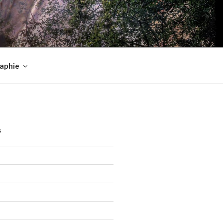
raphie
S