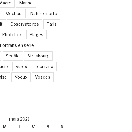
Macro
Marine
Méchoui
Nature morte
it
Observatoires
Paris
Photobox
Plages
Portraits en série
Seafile
Strasbourg
udio
Surex
Tourisme
nise
Voeux
Vosges
R
mars 2021
M
J
V
S
D