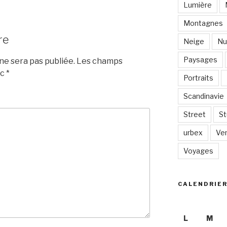
Lumière
Montagnes
re
Neige
Nu
Paysages
e sera pas publiée.
Les champs
ec
*
Portraits
Scandinavie
Street
St
urbex
Ve
Voyages
CALENDRIE
L
M