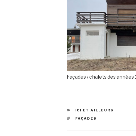
Façades / chalets des années
CATÉGORIES
ICI ET AILLEURS
ÉTIQUETTES
FAÇADES