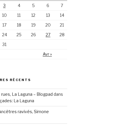
3
4
5
6
7
10
11
12
13
14
17
18
19
20
21
24
25
26
27
28
31
Avr »
RES RÉCENTS
r: rues, La Laguna – Blogpad
dans
açades: La Laguna
Ancêtres ravivés, Simone