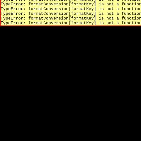
TypeError: formatConversion[formatKey] is not a functio
TypeError: formatConversion[formatKey] is not a functio
TypeError: formatConversion[formatKey] is not a functio
TypeError: formatConversion[formatKey] is not a functio
TypeError: formatConversion[formatKey] is not a functio